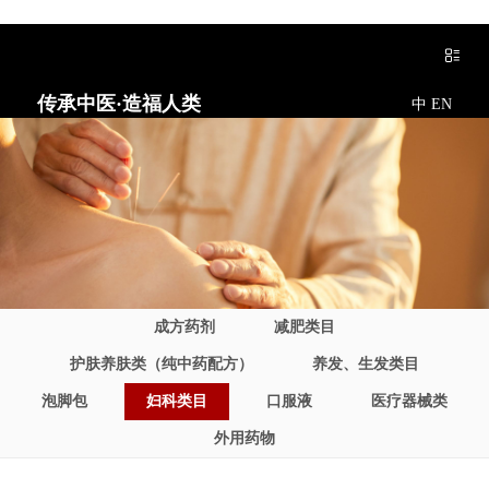
传承中医·造福人类
中
EN
成方药剂
减肥类目
护肤养肤类（纯中药配方）
养发、生发类目
泡脚包
妇科类目
口服液
医疗器械类
外用药物