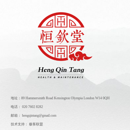
地址：89 Hammersmith Road Kensington Olympia London W14 0QH
电话： 020 7602 8282
邮箱： hengqintang@gmail.com
技术支持：
极客联盟